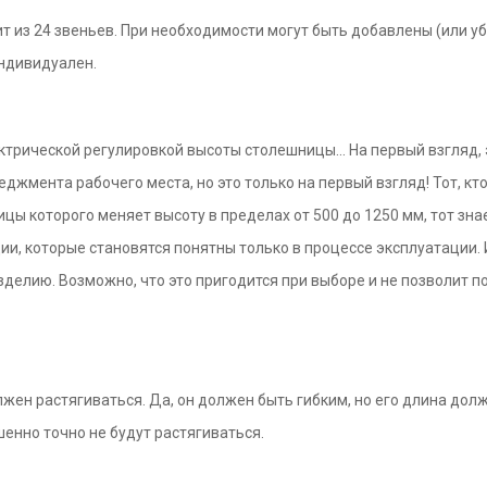
т из 24 звеньев. При необходимости могут быть добавлены (или 
индивидуален.
ктрической регулировкой высоты столешницы... На первый взгляд,
еджмента рабочего места, но это только на первый взгляд! Тот, к
цы которого меняет высоту в пределах от 500 до 1250 мм, тот знает
ии, которые становятся понятны только в процессе эксплуатации.
изделию. Возможно, что это пригодится при выборе и не позволит 
лжен растягиваться. Да, он должен быть гибким, но его длина дол
шенно точно не будут растягиваться.