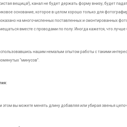
систая вещица!), канал не будет держать форму внизу, будет пад
иковое основание, которое в целом хорошо только для фотографи
то показано на многочисленных поставленных и смонтированных фот
мещаться вместе с проводами по полу. Иногда кажется, что лучше б
воспользовавшись нашим немалым опытом работы с такими интере
помянутых "минусов".
лия:
При этом вы можете менять длину добавляя или убирая звенья цепо