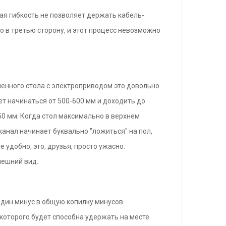
окая гибкость не позволяет держать кабель-
 то в третью сторону, и этот процесс невозможно
менного стола с электроприводом это довольно
т начинаться от 500-600 мм и доходить до
50 мм. Когда стол максимально в верхнем
канал начинает буквально "ложиться" на пол,
 удобно, это, друзья, просто ужасно.
нешний вид.
один минус в общую копилку минусов
а которого будет способна удержать на месте