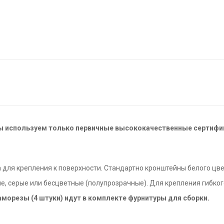
ы используем только первичные высококачественные сертиф
 для крепления к поверхности. Стандартно кронштейны белого цве
ые, серые или бесцветные (полупрозрачные). Для крепления гибко
аморезы (4 штуки) идут в комплекте фурнитуры для сборки.