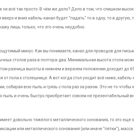
же не всё так просто. В чём же дело? Дело в том, что слишком выс
 вверх и вниз кабель-канал будет "падать" то в одну, то в другую,
кажу лишь только, что это очень неудобно.
 ощутимый минус. Как вы понимаете, канал для проводов для пись
ычных столов раза в полтора-два. Минимальная высота стола може
этом разница высоты в нижнем и верхнем положении доходит до 6
 от пола к столешнице. А вот когда стол уходит всё ниже, кабель-
 собирая всю пыль и грязь с пола раз за разом. Это не то чтобы не
ю пыль и очень быстро приобретает совсем не презентабельный в
е имеет довольно тяжёлого металлического основания, то это ещё 
фиксации или металлического основания (или иначе "пятки"), масс